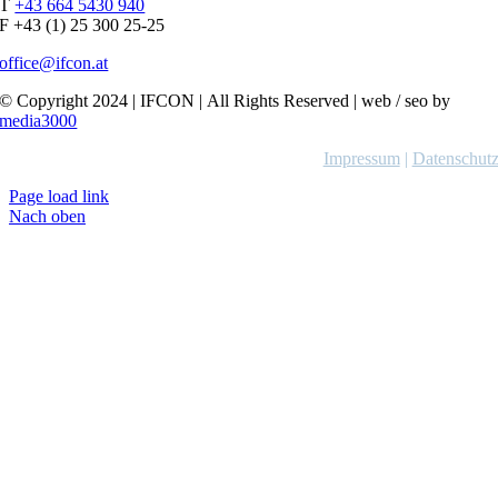
T
+43 664 5430 940
F +43 (1) 25 300 25-25
office@ifcon.at
© Copyright 2024 | IFCON | All Rights Reserved | web / seo by
media3000
Impressum
|
Datenschut
Page load link
Nach oben