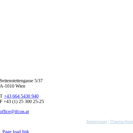
Seitenstettengasse 5/37
A-1010 Wien
T
+43 664 5430 940
F +43 (1) 25 300 25-25
office@ifcon.at
Impressum
|
Datenschut
Page load link