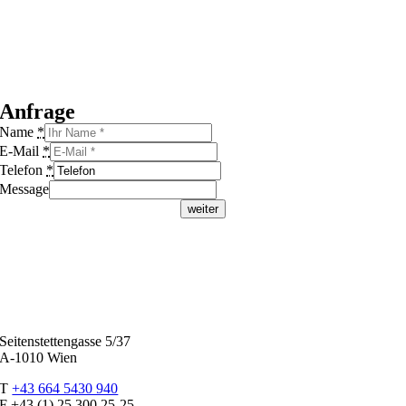
Anfrage
Name
*
E-Mail
*
Telefon
*
Message
weiter
Seitenstettengasse 5/37
A-1010 Wien
T
+43 664 5430 940
F +43 (1) 25 300 25-25