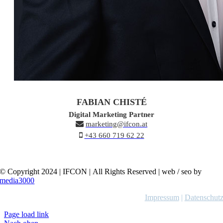
FABIAN CHISTÉ
Digital Marketing Partner
marketing@ifcon.at
+43 660 719 62 22
© Copyright 2024 | IFCON | All Rights Reserved | web / seo by
media3000
Impressum
|
Datenschut
Page load link